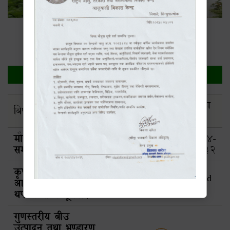
कार्यालयमा कार्यरत कर्मचारीहरु
सूचना
जारी
अन्तिम
बिषय
फाईल
मिति
म्याद
मौजुदा सूची दर्ता
2083-
2084-
सम्बन्धि सूचना।
04-01
03-32
कृषकस्तरीय तालिम
2083-
Closed
आवेदनको लागि म्याद
01-21
!!!
थप सम्बन्धि सूचना।
गुणस्तरीय बीउ
उत्पादन तथा भण्डारण