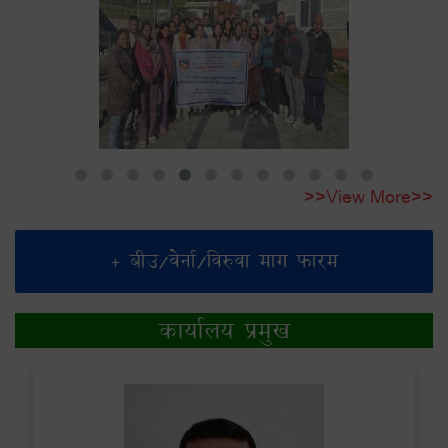
>>View More>>
+ बीउ/वेर्ना/विरुवा माग फारम
कार्यालय प्रमुख