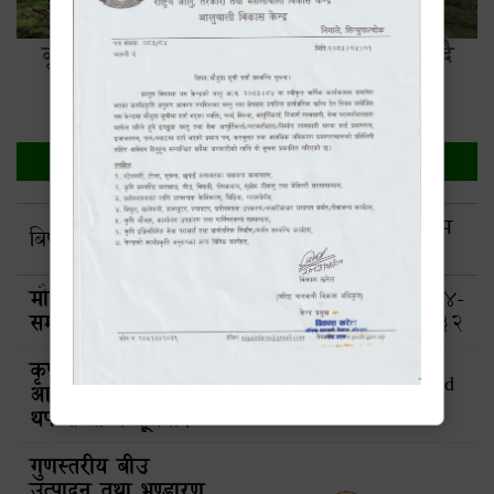
कृषि प्राविधिकहरुलाई बोकासी मल बनाउन सिकाउदै
सूचना
जारी
अन्तिम
बिषय
फाईल
मिति
म्याद
मौजुदा सूची दर्ता
2083-
2084-
सम्बन्धि सूचना।
04-01
03-32
कृषकस्तरीय तालिम
2083-
Closed
आवेदनको लागि म्याद
01-21
!!!
थप सम्बन्धि सूचना।
गुणस्तरीय बीउ
उत्पादन तथा भण्डारण