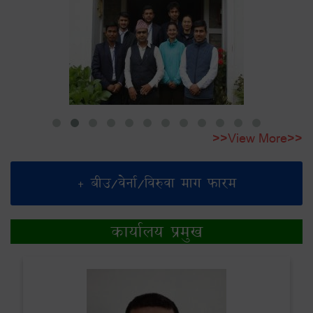
>>View More>>
+ बीउ/वेर्ना/विरुवा माग फारम
कार्यालय प्रमुख