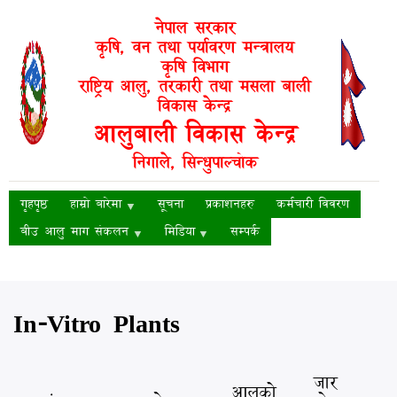
Skip
नेपाल सरकार
to
कृषि, वन तथा पर्यावरण मन्त्रालय
main
कृषि विभाग
content
राष्ट्रिय आलु, तरकारी तथा मसला बाली
विकास केन्द्र
आलुबाली विकास केन्द्र
निगाले, सिन्धुपाल्चोक
गृहपृष्ठ
हाम्रो बारेमा
सूचना
प्रकाशनहरु
कर्मचारी विवरण
बीउ आलु माग संकलन
मिडिया
सम्पर्क
In-Vitro Plants
जार
आलुको