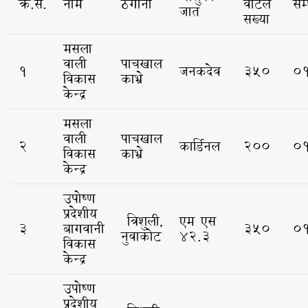
क्र.सं.
नाम
ठेगाना
वोटल
सम
जात
सख्या
मसला
वाली
पाचखाल
१
जनकदेव
३५०
०
विकास
काभ्रे
केन्द्र
मसला
वाली
पाचखाल
२
कार्डिनल
२००
०
विकास
काभ्रे
केन्द्र
उपोष्ण
प्रदेशीय
त्रिशुली,
एम एस
३
बागवानी
३५०
०
नुवाकोट
४२.३
विकास
केन्द्र
उपोष्ण
प्रदेशीय