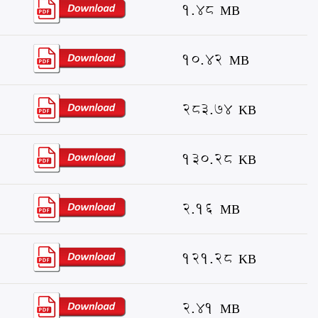
1.48 MB
10.42 MB
283.74 KB
130.28 KB
2.16 MB
121.28 KB
2.41 MB