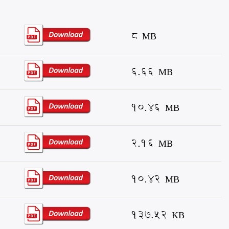
8 MB
6.66 MB
10.46 MB
2.16 MB
10.42 MB
137.52 KB