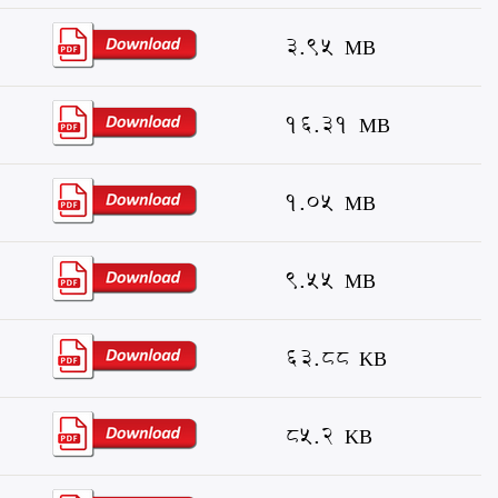
3.95 MB
16.31 MB
1.05 MB
9.55 MB
63.88 KB
85.2 KB